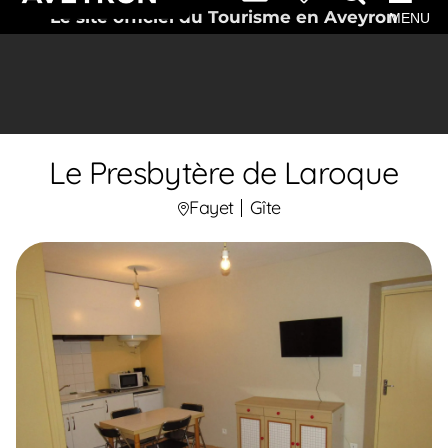
Le site officiel du Tourisme en Aveyron
MENU
Le Presbytère de Laroque
Fayet
Gîte