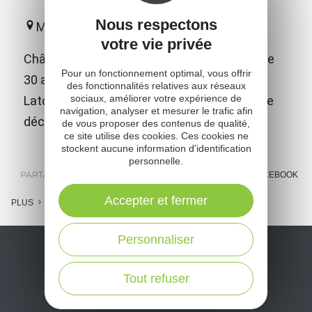
Nous respectons
Marnhagues-et-Latour
votre vie privée
Château millénaire, restauré pendant plus de
Pour un fonctionnement optimal, vous offrir
30 années par des bénévoles le château de
des fonctionnalités relatives aux réseaux
sociaux, améliorer votre expérience de
Latour vous ouvre ses portes pour vous faire
navigation, analyser et mesurer le trafic afin
découvrir ses trésors cachés.
de vous proposer des contenus de qualité,
ce site utilise des cookies. Ces cookies ne
stockent aucune information d'identification
personnelle.
PARTAGER :
E-MAIL
MESSENGER
FACEBOOK
Accepter et fermer
PLUS
Personnaliser
Tout refuser