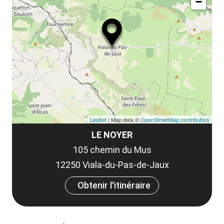
le
−
ma
ou
le
et
co
tar
Leaflet
| Map data ©
OpenStreetMap contributors
LE NOYER
105 chemin du Mus
12250 Viala-du-Pas-de-Jaux
Obtenir l'itinéraire