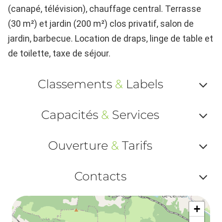
(canapé, télévision), chauffage central. Terrasse
(30 m²) et jardin (200 m²) clos privatif, salon de
jardin, barbecue. Location de draps, linge de table et
de toilette, taxe de séjour.
Classements
&
Labels
Af
Capacités
&
Services
ou
Af
ma
Ouverture
&
Tarifs
ou
le
Af
ma
Contacts
la
ou
le
Af
ma
la
+
ou