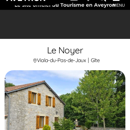
Le site officiel du Tourisme en Aveyron
MENU
Le Noyer
Viala-du-Pas-de-Jaux
Gîte