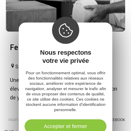
Ferme d'Alcas
Nous respectons
votre vie privée
Saint-Jean-et-Saint-Paul
Pour un fonctionnement optimal, vous offrir
des fonctionnalités relatives aux réseaux
Une ferme en Agriculture Biodynamique
sociaux, améliorer votre expérience de
élevant des brebis laitières pour la fabrication
navigation, analyser et mesurer le trafic afin
de vous proposer des contenus de qualité,
de yaourts et de fromage fermier.
ce site utilise des cookies. Ces cookies ne
stockent aucune information d'identification
personnelle.
PARTAGER :
E-MAIL
MESSENGER
FACEBOOK
Accepter et fermer