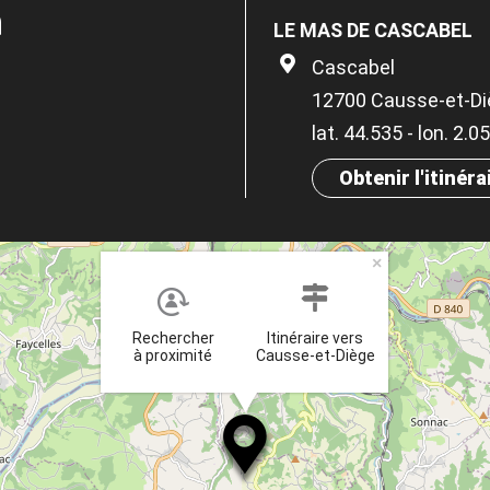
n
LE MAS DE CASCABEL
Cascabel
12700 Causse-et-Di
lat. 44.535 - lon. 2.
Obtenir l'itinéra
×
Rechercher
Itinéraire vers
à proximité
Causse-et-Diège