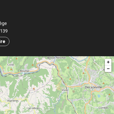
ège
05139
ire
+
−