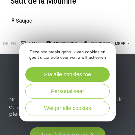
Saut de la Mounine
Saujac
DELEN :
E-MAIL
MESSENGER
FACEBOOK
MEER
Deze site maakt gebruik van cookies en
geeft u controle over wat u wilt activeren
Sta alle cookies toe
Personaliseer
Ne manquez pas notre newsletter mensuelle
et laissez-vous inspirer pour profiter
Weiger alle cookies
pleinement de votre séjour en Aveyron.
Je m'abonne ici