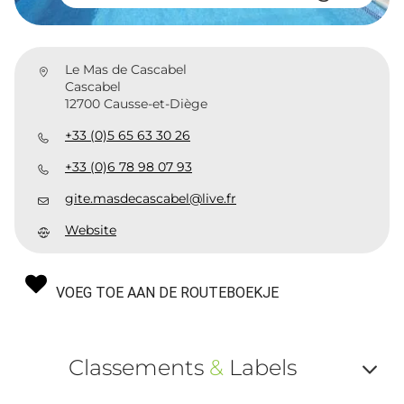
Le Mas de Cascabel
Cascabel
12700 Causse-et-Diège
+33 (0)5 65 63 30 26
+33 (0)6 78 98 07 93
gite.masdecascabel@live.fr
Website
VOEG TOE AAN DE ROUTEBOEKJE
Classements
&
Labels