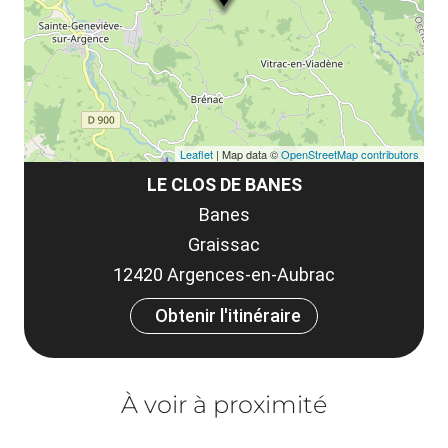
co
tar
Leaflet
| Map data ©
OpenStreetMap contributors
LE CLOS DE BANES
Banes
Graissac
12420 Argences-en-Aubrac
Obtenir l'itinéraire
À voir à proximité