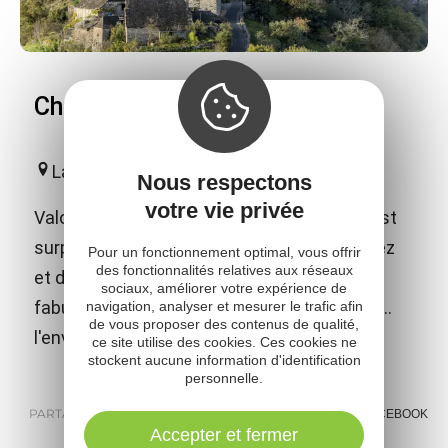
Château de Valon
Lacroix-Barrez
Nous respectons
votre vie privée
Valon - Merveilleusement Beau ! La vision est
surprenante depuis les hauteurs du Carladez
Pour un fonctionnement optimal, vous offrir
des fonctionnalités relatives aux réseaux
et de l'Aubrac, tel un nid d'aigle dans ces
sociaux, améliorer votre expérience de
fabuleuses Gorges de la Truyère : il intrigue...
navigation, analyser et mesurer le trafic afin
de vous proposer des contenus de qualité,
l'envie d'en voir plus ne se fait pas attendre.
ce site utilise des cookies. Ces cookies ne
stockent aucune information d'identification
personnelle.
PARTAGER :
E-MAIL
MESSENGER
FACEBOOK
Accepter et fermer