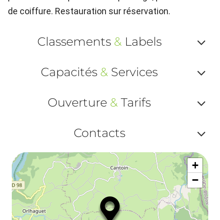
de coiffure. Restauration sur réservation.
Classements
&
Labels
Af
Capacités
&
Services
ou
Af
ma
Ouverture
&
Tarifs
ou
le
Af
ma
Contacts
la
ou
le
Af
ma
la
+
ou
le
−
ma
ou
le
et