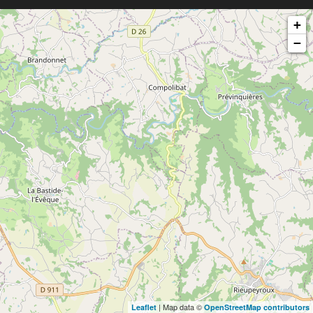
+
−
| Map data ©
Leaflet
OpenStreetMap contributors