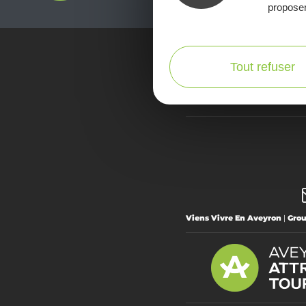
proposer
Tout refuser
Voir la Car
Viens Vivre En Aveyron
|
Gro