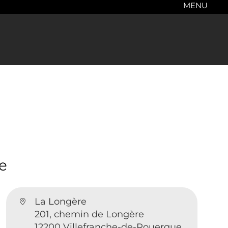
MENU
e
La Longère
201, chemin de Longère
12200 Villefranche-de-Rouergue