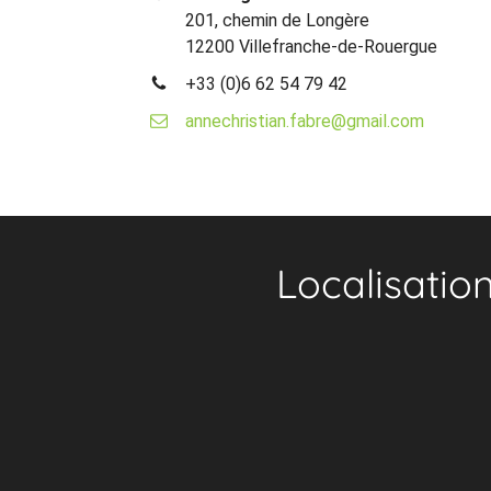
201, chemin de Longère
12200 Villefranche-de-Rouergue
+33 (0)6 62 54 79 42
annechristian.fabre@gmail.com
Localisatio