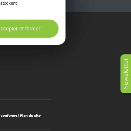
 stockent
ccepter et fermer
onsulter les
Brochures
Newsletter
t conforme
|
Plan du site