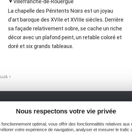
Villefranche-de-Rouergue
La chapelle des Pénitents Noirs est un joyau
d'art baroque des XVIIe et XVIIIe siècles. Derrière
sa façade relativement sobre, se cache un riche
décor avec un plafond peint, un retable coloré et
doré et six grands tableaux.
PLUS
Nous respectons votre vie privée
Ne manquez pas notre newsletter mensuelle e
inspirer pour profiter pleinement de votre séj
 fonctionnement optimal, vous offrir des fonctionnalités relatives aux
éliorer votre expérience de navigation, analyser et mesurer le trafic 