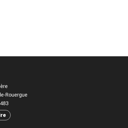
gère
-de-Rouergue
03483
ire