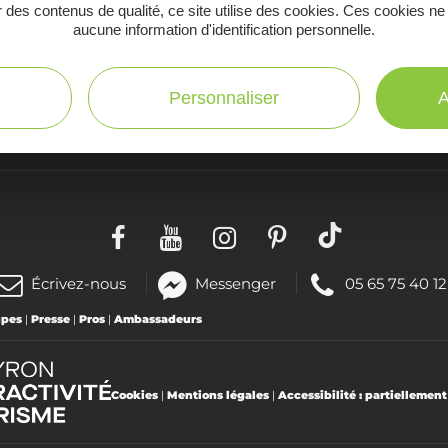
 des contenus de qualité, ce site utilise des cookies. Ces cookies ne
aucune information d'identification personnelle.
Personnaliser
A
C
Toutes les infos
te
pratiques
(nouvelle
Téléphoner
Écrivez-nous
Messenger
05 65 75 40 12
fenêtre)
au
upes
|
Presse
|
Pros
|
Ambassadeurs
:
Cookies
|
Mentions légales
|
Accessibilité : partiellemen