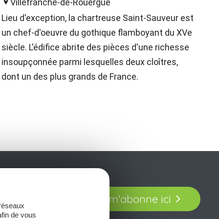
Villefranche-de-Rouergue
Lieu d'exception, la chartreuse Saint-Sauveur est
un chef-d'oeuvre du gothique flamboyant du XVe
siècle. L'édifice abrite des pièces d'une richesse
insoupçonnée parmi lesquelles deux cloîtres,
dont un des plus grands de France.
t laissez-vous
Je m'abonne ici
our en Aveyron.
 réseaux
afin de vous