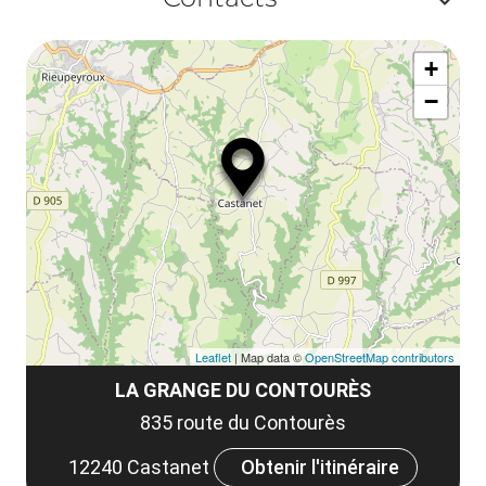
la
ou
le
Af
ma
la
+
ou
le
−
ma
ou
le
et
co
tar
Leaflet
| Map data ©
OpenStreetMap contributors
LA GRANGE DU CONTOURÈS
835 route du Contourès
12240 Castanet
Obtenir l'itinéraire