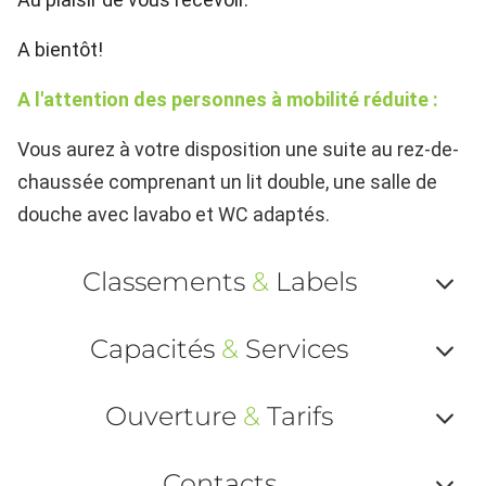
A bientôt!
A l'attention des personnes à mobilité réduite :
Vous aurez à votre disposition une suite au rez-de-
chaussée comprenant un lit double, une salle de
douche avec lavabo et WC adaptés.
Classements
&
Labels
Af
Capacités
&
Services
ou
Af
ma
Ouverture
&
Tarifs
ou
le
Af
ma
Contacts