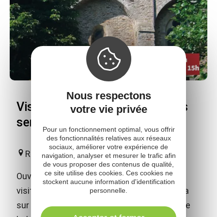
Nous respectons
Visite en famille "Dans tous les
votre vie privée
sens"
Pour un fonctionnement optimal, vous offrir
des fonctionnalités relatives aux réseaux
sociaux, améliorer votre expérience de
Rieupeyroux
navigation, analyser et mesurer le trafic afin
de vous proposer des contenus de qualité,
ce site utilise des cookies. Ces cookies ne
Ouvrez les yeux et lancez-vous dans cette
stockent aucune information d'identification
visite ludique et sensorielle qui vous mènera
personnelle.
sur les pas d’un géant et sur les traces d’une