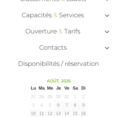
Af
Capacités
&
Services
ou
Af
ma
Ouverture
&
Tarifs
ou
le
Af
ma
Contacts
la
ou
le
Af
ma
Disponibilités / réservation
la
ou
le
ma
ou
AOÛT, 2026
le
Lu
Ma
Me
Je
Ve
Sa
Di
et
co
27
28
29
30
31
1
2
tar
3
4
5
6
7
8
9
10
11
12
13
14
15
16