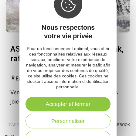
Nous respectons
votre vie privée
ASVOLT - Location canoë, kayak,
Pour un fonctionnement optimal, vous offrir
des fonctionnalités relatives aux réseaux
raft (descente en individuel)
sociaux, améliorer votre expérience de
navigation, analyser et mesurer le trafic afin
de vous proposer des contenus de qualité,
ce site utilise des cookies. Ces cookies ne
Entraygues-sur-Truyère
stockent aucune information d'identification
personnelle.
Venez découvrir en famille ou entre amis les
joies de l'eau vive en vallée du Lot !
Accepter et fermer
Personnaliser
PARTAGER :
E-MAIL
MESSENGER
FACEBOOK