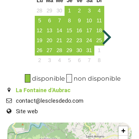
Lu
Ma
Me
Je
Ve
Sa
Di
28
29
30
1
2
3
4
5
6
7
8
9
10
11
12
13
14
15
16
17
18
19
20
21
22
23
24
25
26
27
28
29
30
31
1
2
3
4
5
6
7
8
disponible
non disponible
La Fontaine d'Aubrac
contact@lesclesdedo.com
Site web
+