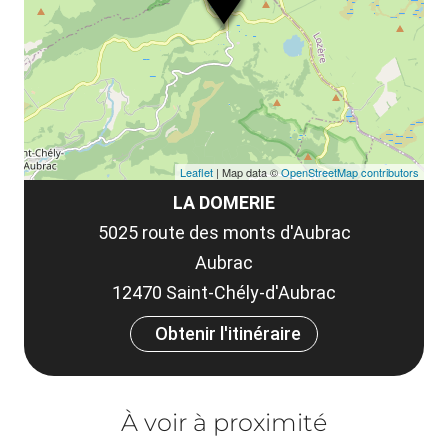
et
co
tar
Leaflet
| Map data ©
OpenStreetMap contributors
LA DOMERIE
5025 route des monts d'Aubrac
Aubrac
12470 Saint-Chély-d'Aubrac
Obtenir l'itinéraire
À voir à proximité