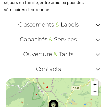
séjours en famille, entre amis ou pour des
séminaires d'entreprise.
Classements
&
Labels
Af
Capacités
&
Services
ou
Af
ma
Ouverture
&
Tarifs
ou
le
Af
ma
Contacts
la
ou
le
Af
ma
la
+
ou
le
−
ma
ou
le