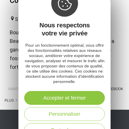
Côme d'Olt
Saint-Côme-d'Olt
Nous respectons
Bourg moyenâgeux, classé "l'un des Plus
votre vie privée
Beaux Villages de France" Saint-Côme-d'Olt a
Pour un fonctionnement optimal, vous offrir
gardé son ancienne infrastructure avec ses
des fonctionnalités relatives aux réseaux
sociaux, améliorer votre expérience de
fossés (actuel tour de ville) et son enceinte
navigation, analyser et mesurer le trafic afin
de vous proposer des contenus de qualité,
fortifiée percée de trois portes.
ce site utilise des cookies. Ces cookies ne
stockent aucune information d'identification
personnelle.
PARTAGER :
E-MAIL
MESSENGER
FACEBOOK
Accepter et fermer
PLUS
Personnaliser