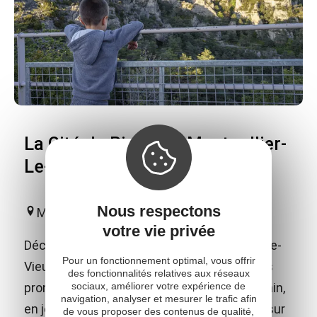
La Cité de Pierres à Montpellier-
Le-Vieux
Nous respectons
Millau
votre vie privée
Découvrez La Cité de Pierres à Montpellier-le-
Pour un fonctionnement optimal, vous offrir
Vieux, un monde de rochers géants, en vous
des fonctionnalités relatives aux réseaux
sociaux, améliorer votre expérience de
promenant, en voyageant à bord du petit train,
navigation, analyser et mesurer le trafic afin
en jouant aux jeux de piste ou en grimpant sur
de vous proposer des contenus de qualité,