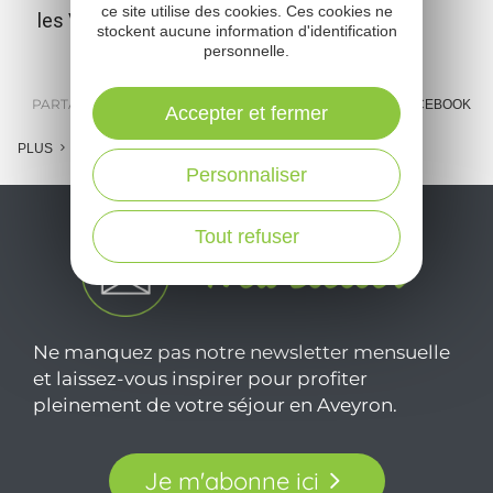
ce site utilise des cookies. Ces cookies ne
les Vias Ferratas !
stockent aucune information d'identification
personnelle.
PARTAGER :
E-MAIL
MESSENGER
FACEBOOK
Accepter et fermer
PLUS
Personnaliser
Tout refuser
Ne manquez pas notre newsletter mensuelle
et laissez-vous inspirer pour profiter
pleinement de votre séjour en Aveyron.
Je m'abonne ici