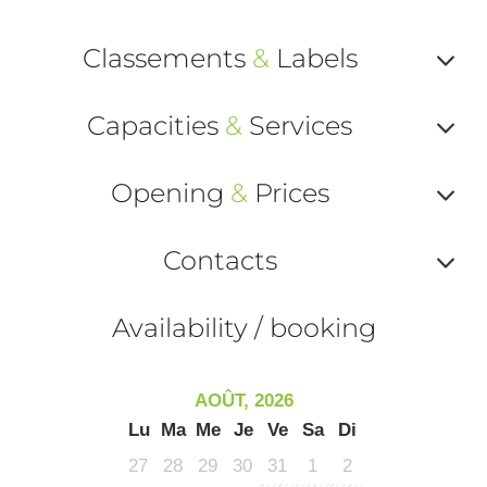
Classements
&
Labels
Af
Capacities
&
Services
ou
Af
ma
Opening
&
Prices
ou
le
Af
ma
Contacts
la
ou
le
Af
ma
Availability / booking
la
ou
le
ma
ou
AOÛT, 2026
le
Lu
Ma
Me
Je
Ve
Sa
Di
et
co
27
28
29
30
31
1
2
tar