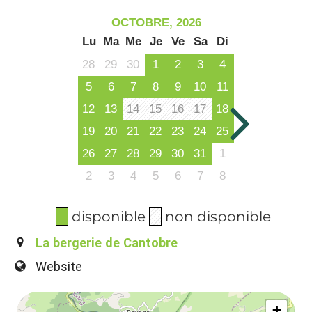
OCTOBRE, 2026
Lu
Ma
Me
Je
Ve
Sa
Di
28
29
30
1
2
3
4
5
6
7
8
9
10
11
12
13
14
15
16
17
18
19
20
21
22
23
24
25
26
27
28
29
30
31
1
2
3
4
5
6
7
8
disponible
non disponible
La bergerie de Cantobre
Website
+