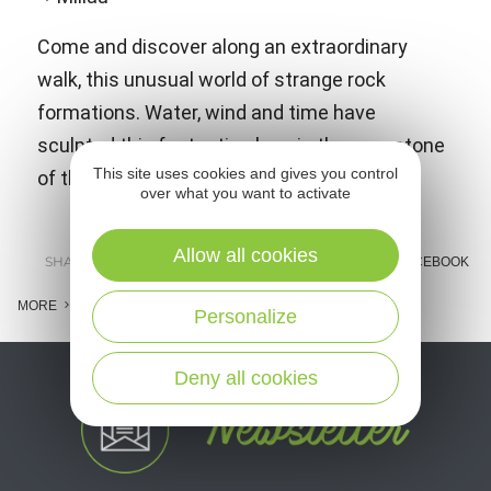
Come and discover along an extraordinary
walk, this unusual world of strange rock
formations. Water, wind and time have
sculpted this fantastic place in the grey stone
This site uses cookies and gives you control
of the Causse Noir.
over what you want to activate
Allow all cookies
SHARE :
E-MAIL
MESSENGER
FACEBOOK
MORE
Personalize
Deny all cookies