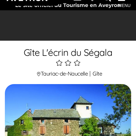
Le site officiel du Tourisme en Aveyron
MENU
Gîte L'écrin du Ségala
3
étoiles
Tauriac-de-Naucelle
Gîte