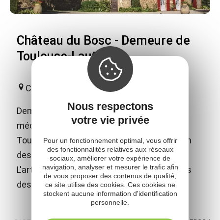
Château du Bosc - Demeure de
Toulouse-Lautrec
Camjac
Nous respectons
Demeure familiale d'exception, ce château
votre vie privée
médiéval richement meublé a donné à
Toulouse-Lautrec les atouts pour devenir un
Pour un fonctionnement optimal, vous offrir
des fonctionnalités relatives aux réseaux
des plus célèbres peintres du XIXème s.
sociaux, améliorer votre expérience de
navigation, analyser et mesurer le trafic afin
L'artiste y est toujours présent à travers des
de vous proposer des contenus de qualité,
dessins, affiches et lithographies.
ce site utilise des cookies. Ces cookies ne
stockent aucune information d'identification
personnelle.