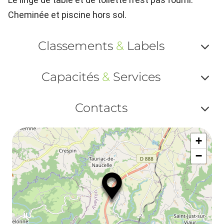
Cheminée et piscine hors sol.
Classements
&
Labels
Af
Capacités
&
Services
ou
Af
ma
Contacts
ou
le
Af
ma
la
+
ou
le
−
ma
la
le
co