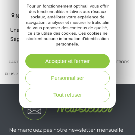
Pour un fonctionnement optimal, vous offrir
des fonctionnalités relatives aux réseaux
Naucelle
sociaux, améliorer votre expérience de
navigation, analyser et mesurer le trafic afin
de vous proposer des contenus de qualité,
Une ancienne sauveté qui fait l'identité du
ce site utilise des cookies. Ces cookies ne
Ségala...
stockent aucune information d'identification
personnelle.
Accepter et fermer
PARTAGER :
E-MAIL
MESSENGER
FACEBOOK
PLUS
Personnaliser
Tout refuser
Ne manquez pas notre newsletter mensuelle