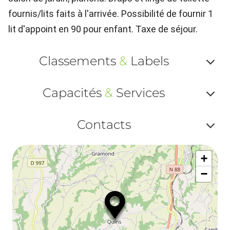
fournis/lits faits à l'arrivée. Possibilité de fournir 1
lit d'appoint en 90 pour enfant. Taxe de séjour.
Classements
&
Labels
Af
Capacités
&
Services
ou
Af
ma
Contacts
ou
le
Af
ma
la
+
ou
le
−
ma
la
le
co