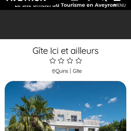
Le site officiel du Tourisme en Aveyron
MENU
Gîte Ici et ailleurs
4
étoiles
Quins
Gîte