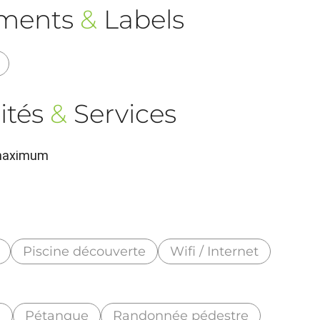
ements
&
Labels
ités
&
Services
 maximum
Piscine découverte
Wifi / Internet
g
Pétanque
Randonnée pédestre