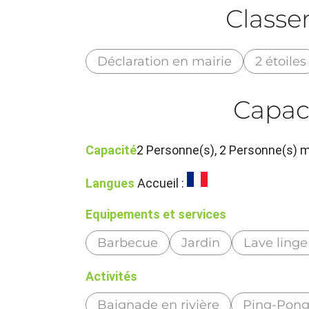
Class
Déclaration en mairie
2 étoiles
Capac
Capacité
2 Personne(s), 2 Personne(s)
Langues
Accueil :
Equipements et services
Barbecue
Jardin
Lave linge
Activités
Baignade en rivière
Ping-Pon