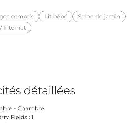
nges compris
Lit bébé
Salon de jardin
 / Internet
tés détaillées
bre - Chambre
ry Fields : 1