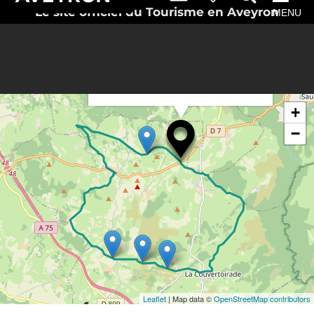
Le site officiel du Tourisme en Aveyron
MENU
×
Rechercher
Itinéraire vers
à proximité
La Couvertoirade
+
−
Leaflet
| Map data ©
OpenStreetMap contributors