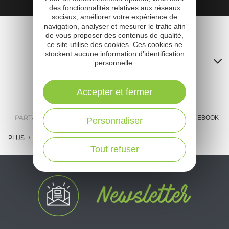
des fonctionnalités relatives aux réseaux
sociaux, améliorer votre expérience de
navigation, analyser et mesurer le trafic afin
de vous proposer des contenus de qualité,
ce site utilise des cookies. Ces cookies ne
stockent aucune information d'identification
Contacts
personnelle.
A
Accepter et fermer
o
m
PARTAGER :
E-MAIL
MESSENGER
FACEBOOK
Personnaliser
l
PLUS
Tout refuser
c