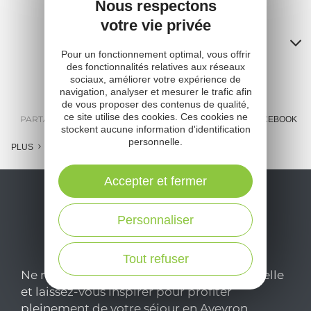
Nous respectons
votre vie privée
Contacts
Pour un fonctionnement optimal, vous offrir
A
des fonctionnalités relatives aux réseaux
sociaux, améliorer votre expérience de
o
navigation, analyser et mesurer le trafic afin
de vous proposer des contenus de qualité,
m
ce site utilise des cookies. Ces cookies ne
PARTAGER :
E-MAIL
MESSENGER
FACEBOOK
stockent aucune information d'identification
l
personnelle.
PLUS
c
Accepter et fermer
Personnaliser
Tout refuser
Ne manquez pas notre newsletter mensuelle
et laissez-vous inspirer pour profiter
pleinement de votre séjour en Aveyron.