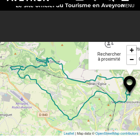
Le site officiel du Tourisme en Aveyron
MENU
+
It
Rechercher
−
à proximité
Leaflet
| Map data ©
OpenStreetMap contributors