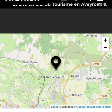
Le site officiel du Tourisme en Aveyron
MENU
+
−
Leaflet
| Map data ©
OpenStreetMap contributors