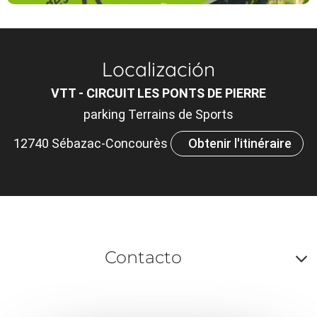
Localización
VTT - CIRCUIT LES PONTS DE PIERRE
parking Terrains de Sports
12740 Sébazac-Concourès
Obtenir l'itinéraire
Contacto
A
o