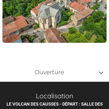
Ouverture
Af
o
Localisation
m
LE VOLCAN DES CAUSSES - DÉPART : SALLE DES