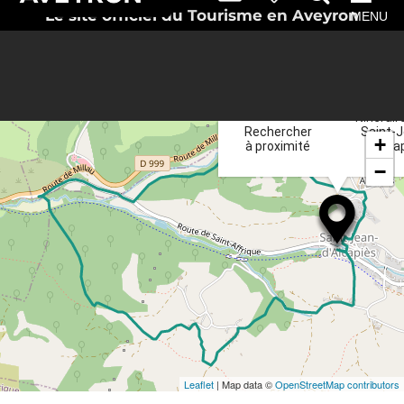
Le site officiel du Tourisme en Aveyron
MENU
Itinérair
Rechercher
Saint-
+
à proximité
d'Alca
−
Leaflet
| Map data ©
OpenStreetMap contributors