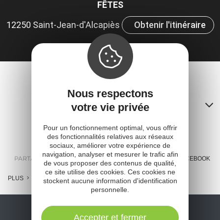
le
FÊTES
ou
12250 Saint-Jean-d'Alcapiès
Obtenir l'itinéraire
et
ta
Nous respectons
Contacts
votre vie privée
A
Pour un fonctionnement optimal, vous offrir
des fonctionnalités relatives aux réseaux
o
sociaux, améliorer votre expérience de
navigation, analyser et mesurer le trafic afin
m
PARTAGER :
E-MAIL
MESSENGER
FACEBOOK
de vous proposer des contenus de qualité,
ce site utilise des cookies. Ces cookies ne
l
PLUS
stockent aucune information d'identification
personnelle.
c
Accepter et fermer