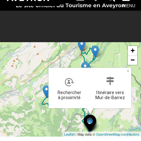
Le site officiel du Tourisme en Aveyron
MENU
+
−
×
Rechercher
Itinéraire vers
à proximité
Mur-de-Barrez
Leaflet
| Map data ©
OpenStreetMap contributors