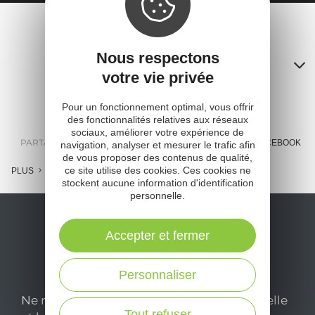
Nous respectons
Contacts
votre vie privée
A
Pour un fonctionnement optimal, vous offrir
o
des fonctionnalités relatives aux réseaux
sociaux, améliorer votre expérience de
m
PARTAGER :
E-MAIL
MESSENGER
FACEBOOK
navigation, analyser et mesurer le trafic afin
de vous proposer des contenus de qualité,
l
ce site utilise des cookies. Ces cookies ne
PLUS
stockent aucune information d'identification
c
personnelle.
Accepter et fermer
Personnaliser
Ne manquez pas notre newsletter mensuelle
Tout refuser