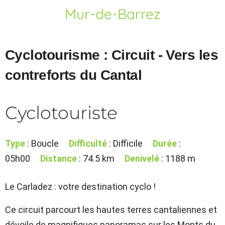
Mur-de-Barrez
Cyclotourisme : Circuit - Vers les
contreforts du Cantal
Cyclotouriste
Type
: Boucle
Difficulté
: Difficile
Durée
:
05h00
Distance
: 74.5 km
Denivelé
: 1188 m
Le Carladez : votre destination cyclo !
Ce circuit parcourt les hautes terres cantaliennes et
dévoile de magnifiques panoramas sur les Monts du