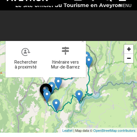
Le site officiel du Tourisme en Aveyron
MENU
×
+
−
Rechercher
Itinéraire vers
à proximité
Mur-de-Barrez
Leaflet
| Map data ©
OpenStreetMap contributors