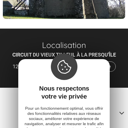
Localisation
CIRCUIT DU VIEUX TILLEUL À LA PRESQU'ÎLE
12600 Mur-de-Barrez
Obtenir l'itinéraire
Nous respectons
votre vie privée
Pour un fonctionnement optimal, vous offrir
Contacts
des fonctionnalités relatives aux réseaux
sociaux, améliorer votre expérience de
A
navigation, analyser et mesurer le trafic afin