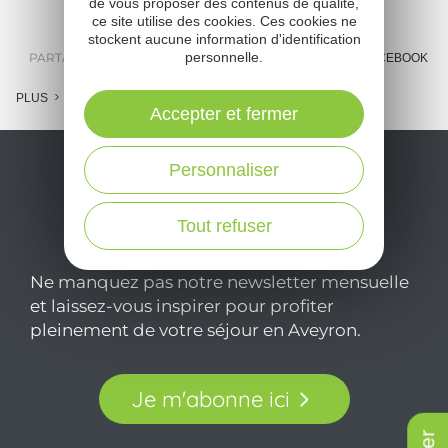
de vous proposer des contenus de qualité,
o
ce site utilise des cookies. Ces cookies ne
stockent aucune information d'identification
m
personnelle.
PARTAGER :
E-MAIL
MESSENGER
FACEBOOK
l
PLUS
Accepter et fermer
c
Personnaliser
Tout refuser
Ne manquez pas notre newsletter mensuelle
et laissez-vous inspirer pour profiter
pleinement de votre séjour en Aveyron.
Je m'abonne ici