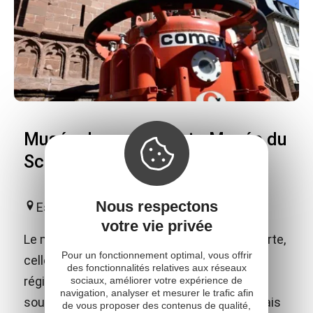
Musée Joseph Vaylet - Musée du
Scaphandre
Nous respectons
Espalion
votre vie privée
Le musée vous invite à une double découverte,
Pour un fonctionnement optimal, vous offrir
celle des arts et traditions populaires de la
des fonctionnalités relatives aux réseaux
région et celle de l'histoire de l'exploration
sociaux, améliorer votre expérience de
navigation, analyser et mesurer le trafic afin
sous-marine, en hommage aux 2 espalionnais
de vous proposer des contenus de qualité,