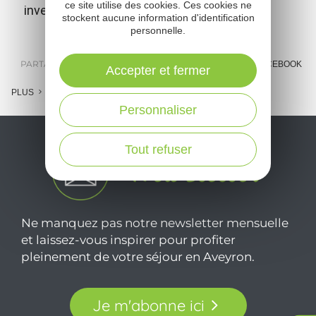
ce site utilise des cookies. Ces cookies ne
inventeurs du scaphandre autonome.
stockent aucune information d'identification
personnelle.
PARTAGER :
E-MAIL
MESSENGER
FACEBOOK
Accepter et fermer
PLUS
Personnaliser
Tout refuser
Ne manquez pas notre newsletter mensuelle
et laissez-vous inspirer pour profiter
pleinement de votre séjour en Aveyron.
Je m'abonne ici