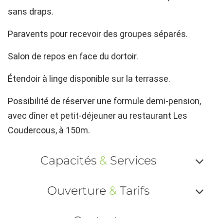
sans draps.
Paravents pour recevoir des groupes séparés.
Salon de repos en face du dortoir.
Étendoir à linge disponible sur la terrasse.
Possibilité de réserver une formule demi-pension,
avec dîner et petit-déjeuner au restaurant Les
Coudercous, à 150m.
Capacités
&
Services
Af
Ouverture
&
Tarifs
ou
Af
ma