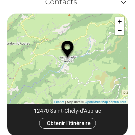
Contacts
ou
le
Af
ma
la
+
ou
le
−
ma
ou
le
et
co
tar
Leaflet
| Map data ©
OpenStreetMap contributors
12470 Saint-Chély-d'Aubrac
Obtenir l'itinéraire