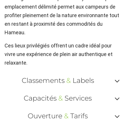
emplacement délimité permet aux campeurs de
profiter pleinement de la nature environnante tout
en restant à proximité des commodités du
Hameau.
Ces lieux privilégiés offrent un cadre idéal pour
vivre une expérience de plein air authentique et
relaxante.
Classements
&
Labels
Af
Capacités
&
Services
ou
Af
ma
Ouverture
&
Tarifs
ou
le