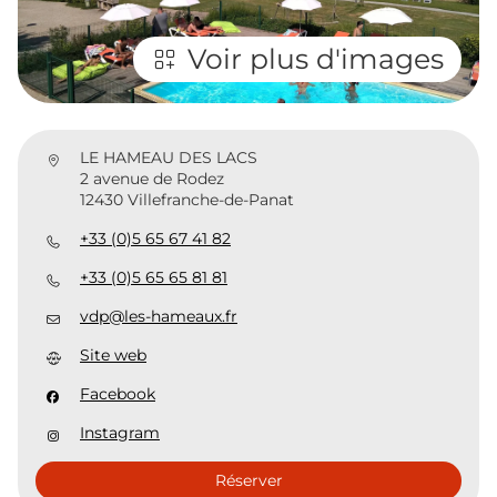
Voir plus d'images
LE HAMEAU DES LACS
2 avenue de Rodez
12430 Villefranche-de-Panat
+33 (0)5 65 67 41 82
+33 (0)5 65 65 81 81
vdp@les-hameaux.fr
Site web
Facebook
Instagram
Réserver