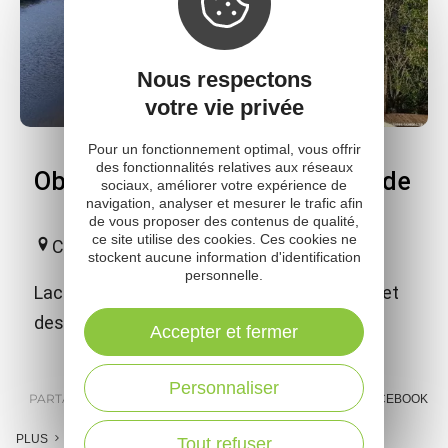
Nous respectons
votre vie privée
Pour un fonctionnement optimal, vous offrir
des fonctionnalités relatives aux réseaux
Observatoire du lac de la Gourde
sociaux, améliorer votre expérience de
navigation, analyser et mesurer le trafic afin
de vous proposer des contenus de qualité,
ce site utilise des cookies. Ces cookies ne
Canet-de-Salars
stockent aucune information d'identification
personnelle.
Lac de 16 ha et lieu connu des naturalistes et
des amoureux des oiseaux.
Accepter et fermer
Personnaliser
PARTAGER :
E-MAIL
MESSENGER
FACEBOOK
PLUS
Tout refuser