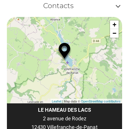
Af
ma
Contacts
la
ou
le
Af
ma
la
+
ou
le
−
ma
ou
le
et
co
tar
Leaflet
| Map data ©
OpenStreetMap contributors
LE HAMEAU DES LACS
2 avenue de Rodez
12430 Villefranche-de-Panat