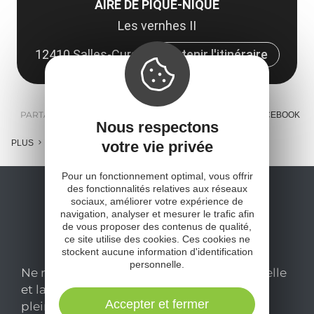
AIRE DE PIQUE-NIQUE
Les vernhes II
12410 Salles-Curan
Obtenir l'itinéraire
PARTAGER :
E-MAIL
MESSENGER
FACEBOOK
Nous respectons
PLUS
votre vie privée
Pour un fonctionnement optimal, vous offrir
des fonctionnalités relatives aux réseaux
sociaux, améliorer votre expérience de
navigation, analyser et mesurer le trafic afin
de vous proposer des contenus de qualité,
ce site utilise des cookies. Ces cookies ne
stockent aucune information d'identification
personnelle.
Ne manquez pas notre newsletter mensuelle
et laissez-vous inspirer pour profiter
Accepter et fermer
pleinement de votre séjour en Aveyron.