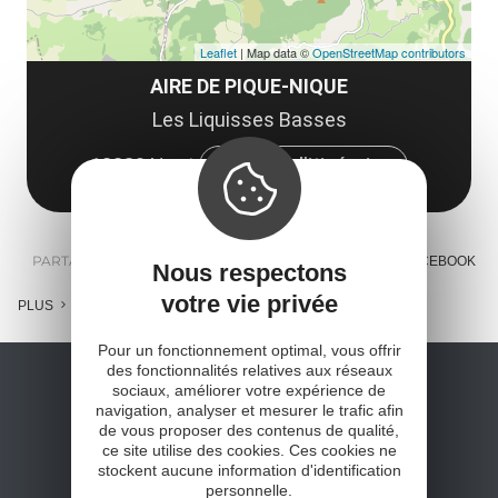
Leaflet
| Map data ©
OpenStreetMap contributors
AIRE DE PIQUE-NIQUE
Les Liquisses Basses
12230 Nant
Obtenir l'itinéraire
PARTAGER :
E-MAIL
MESSENGER
FACEBOOK
Nous respectons
votre vie privée
PLUS
Pour un fonctionnement optimal, vous offrir
des fonctionnalités relatives aux réseaux
sociaux, améliorer votre expérience de
navigation, analyser et mesurer le trafic afin
de vous proposer des contenus de qualité,
ce site utilise des cookies. Ces cookies ne
stockent aucune information d'identification
personnelle.