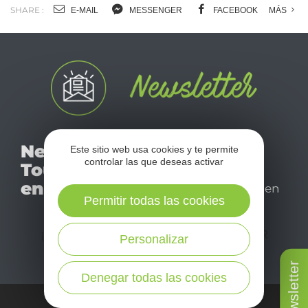
SHARE :
E-MAIL
MESSENGER
FACEBOOK
MÁS
No se pierda nuestro
Newsletter
Este sitio web usa cookies y te permite
mensual newsletter y
controlar las que deseas activar
Tourismo
déjese inspirar para
en Aveyron
disfrutar de su estancia en
Permitir todas las cookies
el Aveyron.
¡SUSCRÍBASE A NUESTRO NEWSLETTER
Personalizar
AQUÍ!
Newsletter
Denegar todas las cookies