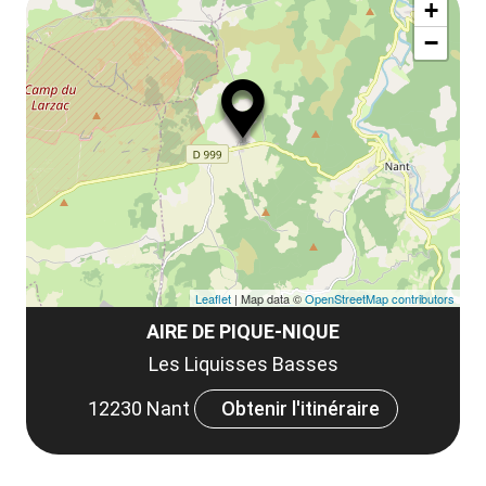
la
+
ou
le
−
ma
la
le
co
Leaflet
| Map data ©
OpenStreetMap contributors
AIRE DE PIQUE-NIQUE
Les Liquisses Basses
12230 Nant
Obtenir l'itinéraire