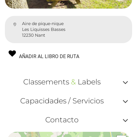
Aire de pique-nique
Les Liquisses Basses
12230 Nant
AÑADIR AL LIBRO DE RUTA
Classements
&
Labels
Af
Capacidades / Servicios
ou
Af
ma
Contacto
ou
le
Af
ma