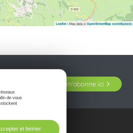
| Map data ©
Leaflet
OpenStreetMap contributors
t laissez-vous
Je m'abonne ici
our en Aveyron.
 réseaux
afin de vous
 stockent
onsulter les
ccepter et fermer
Brochures