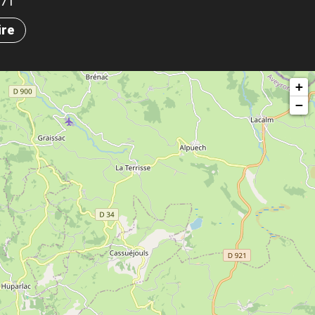
771
ire
+
−