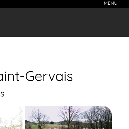
MENU
aint-Gervais
s