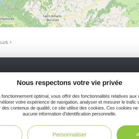
PLUS
Ne manquez pas notre newsletter mensuelle e
Nous respectons votre vie privée
inspirer pour profiter pleinement de votre séj
 fonctionnement optimal, vous offrir des fonctionnalités relatives aux
éliorer votre expérience de navigation, analyser et mesurer le trafic 
 des contenus de qualité, ce site utilise des cookies. Ces cookies ne
aucune information d'identification personnelle.
C
Personnaliser
A
Toutes les infos
te