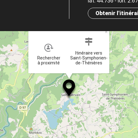
lat. 44.736 - lon. 2.6
Obtenir l'itinéra
×
Itinéraire vers
Rechercher
Saint-Symphorien-
à proximité
de-Thénières