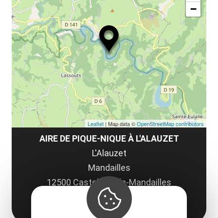
ou
le
−
ma
la
le
co
Leaflet
| Map data ©
OpenStreetMap contributors
AIRE DE PIQUE-NIQUE À L'ALAUZET
L'Alauzet
Mandailles
12500 Castelnau-de-Mandailles
Obtenir l'itinéraire