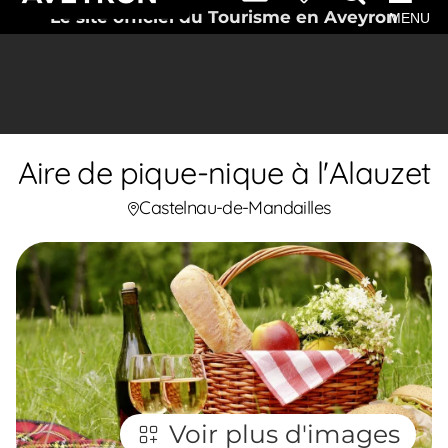
Le site officiel du Tourisme en Aveyron
MENU
Aire de pique-nique à l'Alauzet
Castelnau-de-Mandailles
Voir plus d'images