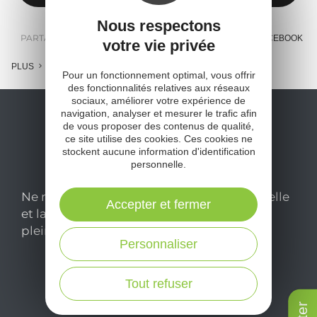
Nous respectons
PARTAGER :
E-MAIL
MESSENGER
FACEBOOK
votre vie privée
PLUS
Pour un fonctionnement optimal, vous offrir
des fonctionnalités relatives aux réseaux
sociaux, améliorer votre expérience de
navigation, analyser et mesurer le trafic afin
de vous proposer des contenus de qualité,
ce site utilise des cookies. Ces cookies ne
stockent aucune information d'identification
personnelle.
Ne manquez pas notre newsletter mensuelle
Accepter et fermer
et laissez-vous inspirer pour profiter
pleinement de votre séjour en Aveyron.
Personnaliser
Je m'abonne ici
Tout refuser