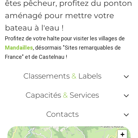
êtes pêcheur, profitez du ponton
aménagé pour mettre votre
bateau à l'eau !
Profitez de votre halte pour visiter les villages de
Mandailles
, désormais "Sites remarquables de
France" et de Castelnau !
Classements
&
Labels
Af
Capacités
&
Services
ou
Af
ma
Contacts
ou
le
Af
ma
la
+