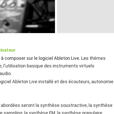
dinateur
à composer sur le logiciel Ableton Live. Les
thèmes
, l'utilisation basique des instruments
virtuels
audio.
ogiciel Ableton Live installé et des écouteurs,
autonomie
 abordées seront l
a synthèse soustractive, l
a synthèse
l
e sampling, l
a synthèse FM, l
a synthèse granulaire.