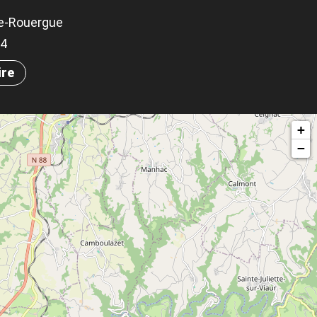
e-Rouergue
74
ire
+
−