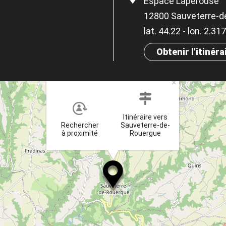
Espace Lapérouse
12800 Sauveterre-d
lat. 44.22 - lon. 2.31
Obtenir l'itinéra
×
Itinéraire vers
Rechercher
Sauveterre-de-
à proximité
Rouergue