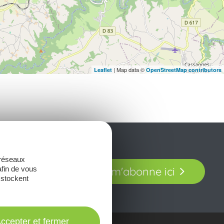
| Map data ©
Leaflet
OpenStreetMap contributors
t laissez-vous
 réseaux
Je m'abonne ici
afin de vous
our en Aveyron.
 stockent
ccepter et fermer