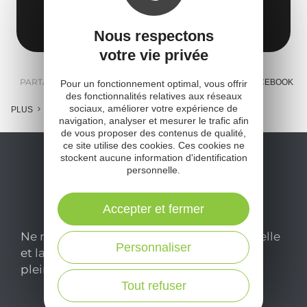
Obtenir l'itinéraire
Nous respectons
votre vie privée
PARTAGER :
E-MAIL
MESSENGER
FACEBOOK
Pour un fonctionnement optimal, vous offrir
des fonctionnalités relatives aux réseaux
sociaux, améliorer votre expérience de
PLUS
navigation, analyser et mesurer le trafic afin
de vous proposer des contenus de qualité,
ce site utilise des cookies. Ces cookies ne
stockent aucune information d'identification
personnelle.
Accepter et fermer
Ne manquez pas notre newsletter mensuelle
Personnaliser
et laissez-vous inspirer pour profiter
pleinement de votre séjour en Aveyron.
Tout refuser