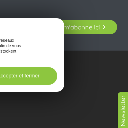
t laissez-vous
Je m'abonne ici
our en Aveyron.
 réseaux
afin de vous
 stockent
onsulter les
Brochures
ccepter et fermer
Newsletter