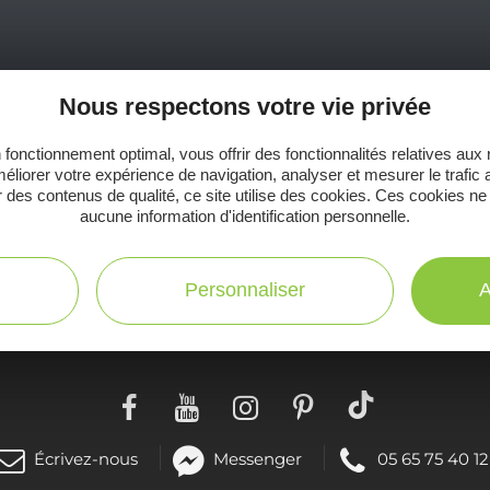
Ne manquez pas notre newsletter mensuelle e
Nous respectons votre vie privée
inspirer pour profiter pleinement de votre séj
 fonctionnement optimal, vous offrir des fonctionnalités relatives aux
éliorer votre expérience de navigation, analyser et mesurer le trafic 
 des contenus de qualité, ce site utilise des cookies. Ces cookies ne
aucune information d'identification personnelle.
C
Toutes les infos
te
pratiques
Personnaliser
A
(nouvelle
Téléphoner
Écrivez-nous
Messenger
05 65 75 40 12
fenêtre)
au