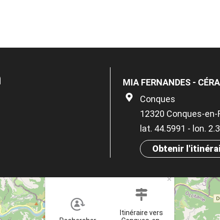
n
MIA FERNANDES - CÉR
Conques
12320 Conques-en-
lat. 44.5991 - lon. 2
Obtenir l'itinéra
×
Itinéraire vers