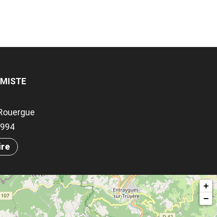
AMISTE
Rouergue
.3994
ire
+
−