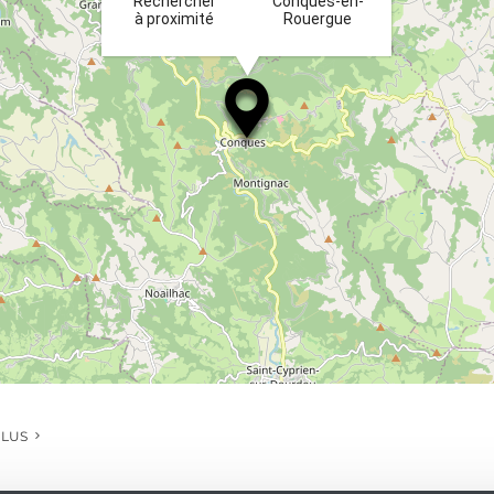
Rechercher
Conques-en-
à proximité
Rouergue
PLUS