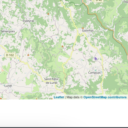
| Map data ©
Leaflet
OpenStreetMap contributors