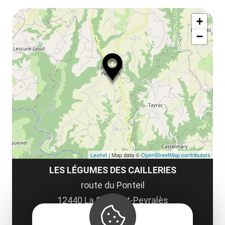
Af
ma
+
ou
le
−
ma
la
le
co
Leaflet
| Map data ©
OpenStreetMap contributors
LES LÉGUMES DES CAILLERIES
route du Ponteil
12440 La Salvetat-Peyralès
Obtenir l'itinéraire