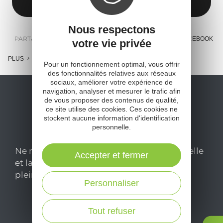
Nous respectons
PARTAGER :
E-MAIL
MESSENGER
FACEBOOK
votre vie privée
PLUS
Pour un fonctionnement optimal, vous offrir
des fonctionnalités relatives aux réseaux
sociaux, améliorer votre expérience de
navigation, analyser et mesurer le trafic afin
de vous proposer des contenus de qualité,
ce site utilise des cookies. Ces cookies ne
stockent aucune information d'identification
personnelle.
Ne manquez pas notre newsletter mensuelle
Accepter et fermer
et laissez-vous inspirer pour profiter
pleinement de votre séjour en Aveyron.
Personnaliser
Je m'abonne ici
Tout refuser