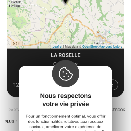
co
tar
Leaflet
| Map data ©
OpenStreetMap contributors
LA ROSELLE
Cruorgues
La Bastide l'Eveque
12200 Le Bas Ségala
Obtenir l'itinéraire
Nous respectons
votre vie privée
PARTAGER :
E-MAIL
MESSENGER
FACEBOOK
Pour un fonctionnement optimal, vous offrir
des fonctionnalités relatives aux réseaux
PLUS
sociaux, améliorer votre expérience de