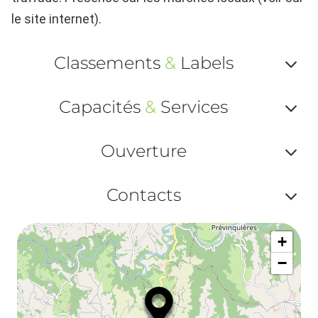
le site internet).
Classements
&
Labels
Af
Capacités
&
Services
ou
Af
ma
Ouverture
ou
le
Af
ma
Contacts
la
ou
le
Af
ma
la
+
ou
le
−
ma
ou
le
et