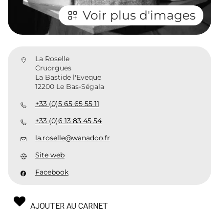
Voir plus d'images
La Roselle
Cruorgues
La Bastide l'Eveque
12200 Le Bas-Ségala
+33 (0)5 65 65 55 11
+33 (0)6 13 83 45 54
la.roselle@wanadoo.fr
Site web
Facebook
AJOUTER AU CARNET