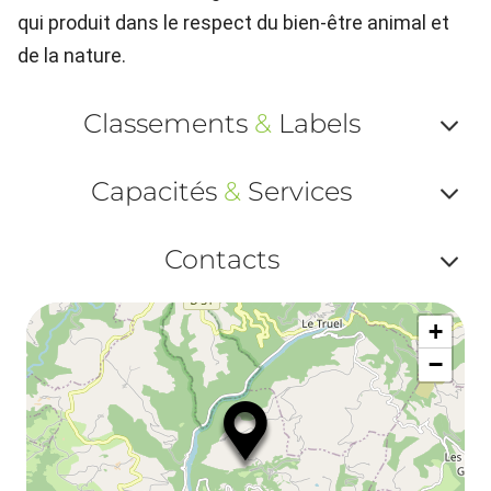
qui produit dans le respect du bien-être animal et
de la nature.
Classements
&
Labels
Af
Capacités
&
Services
ou
Af
ma
Contacts
ou
le
Af
ma
la
+
ou
le
−
ma
la
le
co