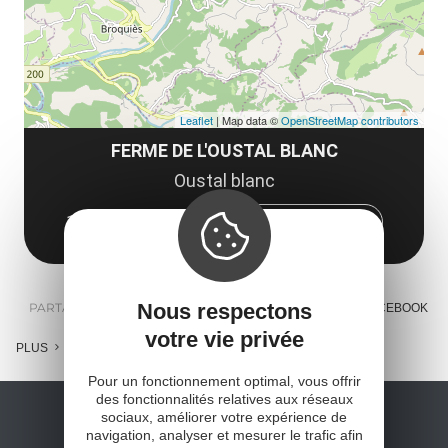
Leaflet
| Map data ©
OpenStreetMap contributors
FERME DE L'OUSTAL BLANC
Oustal blanc
12480 Broquiès
Obtenir l'itinéraire
Nous respectons
PARTAGER :
E-MAIL
MESSENGER
FACEBOOK
votre vie privée
PLUS
Pour un fonctionnement optimal, vous offrir
des fonctionnalités relatives aux réseaux
sociaux, améliorer votre expérience de
navigation, analyser et mesurer le trafic afin