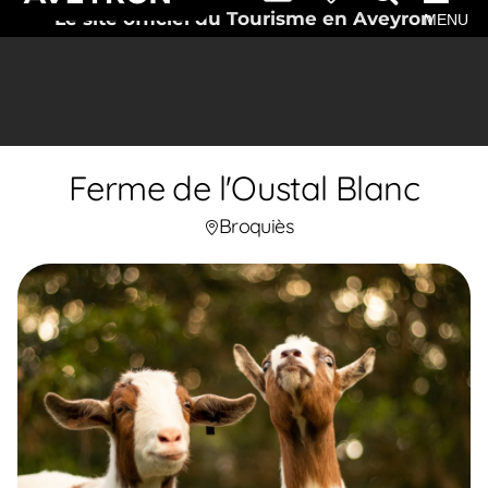
Le site officiel du Tourisme en Aveyron
MENU
Ferme de l'Oustal Blanc
Broquiès