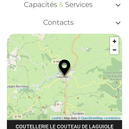
Capacités
&
Services
Af
Contacts
ou
Af
ma
+
ou
le
−
ma
la
le
co
Leaflet
| Map data ©
OpenStreetMap contributors
COUTELLERIE LE COUTEAU DE LAGUIOLE