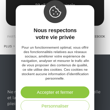
23 allée de l'Amicale
12210 Laguiole
Obtenir l'itinéraire
Nous respectons
votre vie privée
PARTAGER :
E-MAIL
MESSENGER
FACEBOOK
PLUS
Pour un fonctionnement optimal, vous offrir
des fonctionnalités relatives aux réseaux
sociaux, améliorer votre expérience de
navigation, analyser et mesurer le trafic afin
de vous proposer des contenus de qualité,
ce site utilise des cookies. Ces cookies ne
stockent aucune information d'identification
personnelle.
Ne manquez pas notre newsletter mensuelle
Accepter et fermer
et laissez-vous inspirer pour profiter
pleinement de votre séjour en Aveyron.
Personnaliser