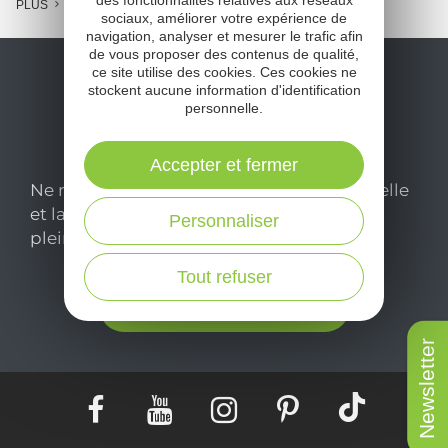
des fonctionnalités relatives aux réseaux
PLUS
sociaux, améliorer votre expérience de
navigation, analyser et mesurer le trafic afin
de vous proposer des contenus de qualité,
ce site utilise des cookies. Ces cookies ne
stockent aucune information d'identification
personnelle.
Accepter et fermer
Ne manquez pas notre newsletter mensuelle
et laissez-vous inspirer pour profiter
Personnaliser
pleinement de votre séjour en Aveyron.
Tout refuser
Je m'abonne ici
Newsletter