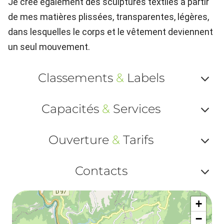
Je crée également des sculptures textiles à partir
de mes matières plissées, transparentes, légères,
dans lesquelles le corps et le vêtement deviennent
un seul mouvement.
Classements
&
Labels
Af
Capacités
&
Services
ou
Af
ma
Ouverture
&
Tarifs
ou
le
Af
ma
Contacts
la
ou
le
Af
ma
la
+
ou
le
−