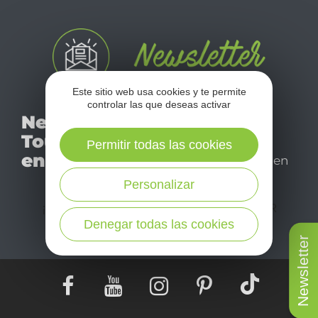
Este sitio web usa cookies y te permite
controlar las que deseas activar
No se pierda nuestro
Newsletter
mensual newsletter y
Tourismo
déjese inspirar para
Permitir todas las cookies
en Aveyron
disfrutar de su estancia en
el Aveyron.
Personalizar
¡SUSCRÍBASE A NUESTRO NEWSLETTER
AQUÍ!
Denegar todas las cookies
Newsletter