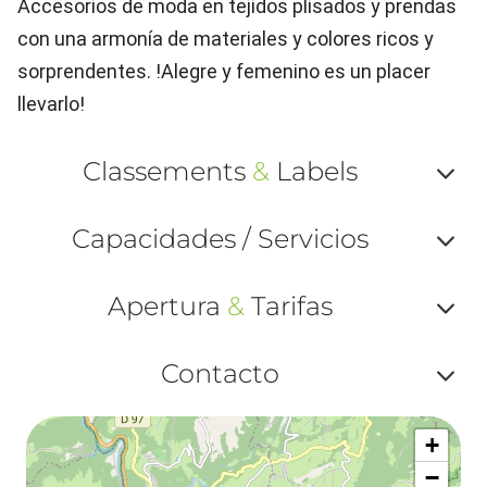
Accesorios de moda en tejidos plisados y prendas
con una armonía de materiales y colores ricos y
sorprendentes. !Alegre y femenino es un placer
llevarlo!
Classements
&
Labels
Af
Capacidades / Servicios
ou
Af
ma
Apertura
&
Tarifas
ou
le
Af
ma
Contacto
la
ou
le
Af
ma
la
+
ou
le
−