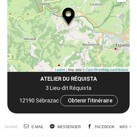
ma
ou
le
et
co
tar
Leaflet
| Map data ©
OpenStreetMap contributors
ATELIER DU RÉQUISTA
3 Lieu-dit Réquista
12190 Sébrazac
Obtenir l'itinéraire
SHARE :
E-MAIL
MESSENGER
FACEBOOK
MÁS