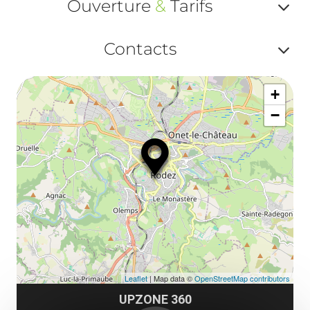
Ouverture
&
Tarifs
Af
Contacts
ou
Af
ma
+
ou
le
−
ma
ou
le
et
co
tar
Leaflet
| Map data ©
OpenStreetMap contributors
UPZONE 360