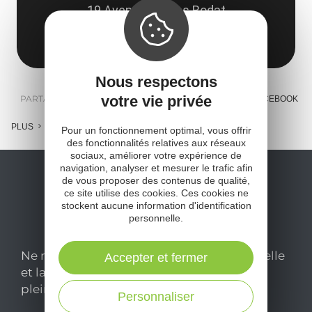
19 Avenue Amans Rodat
12000 Rodez
Obtenir l'itinéraire
Nous respectons
votre vie privée
PARTAGER :
E-MAIL
MESSENGER
FACEBOOK
PLUS
Pour un fonctionnement optimal, vous offrir
des fonctionnalités relatives aux réseaux
sociaux, améliorer votre expérience de
navigation, analyser et mesurer le trafic afin
de vous proposer des contenus de qualité,
ce site utilise des cookies. Ces cookies ne
stockent aucune information d'identification
personnelle.
Ne manquez pas notre newsletter mensuelle
Accepter et fermer
et laissez-vous inspirer pour profiter
pleinement de votre séjour en Aveyron.
Personnaliser