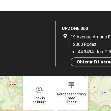
UPZONE 360
19 Avenue Amans R
12000 Rodez
lat. 44.3494 - lon. 2
Obtenir l'itinéra
×
Routebeschrijving
Zoek in
naar
de buurt
Rodez