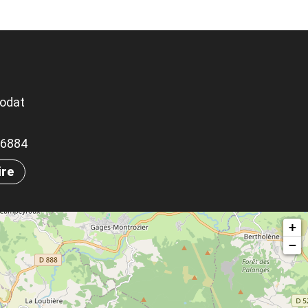
odat
.56884
ire
+
−