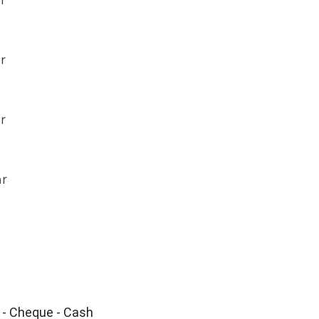
r
r
r
ar
 - Cheque - Cash