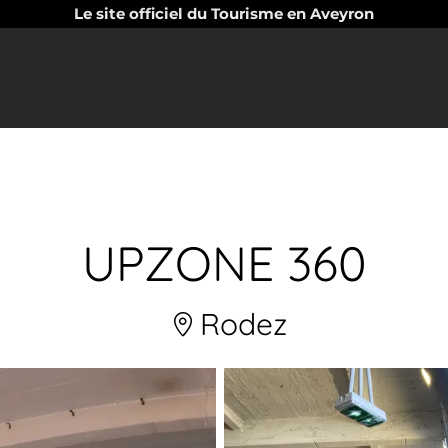
Le site officiel du Tourisme en Aveyron
UPZONE 360
Rodez