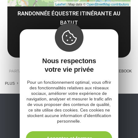
Leaflet
| Map data ©
OpenStreetMap contributors
RANDONNÉE ÉQUESTRE ITINÉRANTE AU
BATUT
Le Batut
12600 Murols
Obtenir l'itinéraire
Nous respectons
votre vie privée
PARTAGER :
E-MAIL
MESSENGER
FACEBOOK
Pour un fonctionnement optimal, vous offrir
PLUS
des fonctionnalités relatives aux réseaux
sociaux, améliorer votre expérience de
navigation, analyser et mesurer le trafic afin
de vous proposer des contenus de qualité,
ce site utilise des cookies. Ces cookies ne
stockent aucune information d'identification
personnelle.