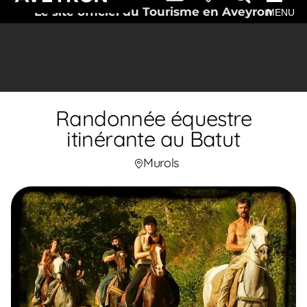
Le site officiel du Tourisme en Aveyron
MENU
Randonnée équestre
itinérante au Batut
Murols