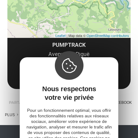
Leaflet
| Map data ©
OpenStreetMap contributors
PUMPTRACK
Avenue de Piguë
12500 Saint-Côme-d'Olt
Obtenir l'itinéraire
Nous respectons
votre vie privée
PARTAGER :
E-MAIL
MESSENGER
FACEBOOK
Pour un fonctionnement optimal, vous offrir
PLUS
des fonctionnalités relatives aux réseaux
sociaux, améliorer votre expérience de
navigation, analyser et mesurer le trafic afin
de vous proposer des contenus de qualité,