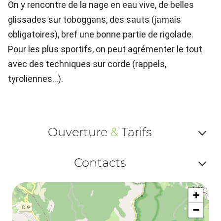
On y rencontre de la nage en eau vive, de belles
glissades sur toboggans, des sauts (jamais
obligatoires), bref une bonne partie de rigolade.
Pour les plus sportifs, on peut agrémenter le tout
avec des techniques sur corde (rappels,
tyroliennes...).
Ouverture
&
Tarifs
Af
Contacts
ou
Af
ma
+
ou
le
−
ma