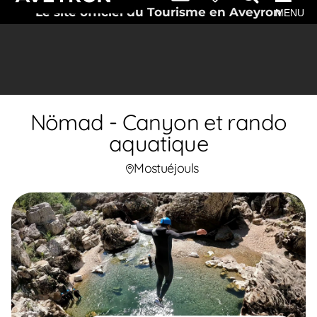
Le site officiel du Tourisme en Aveyron
MENU
Nömad - Canyon et rando
aquatique
Mostuéjouls