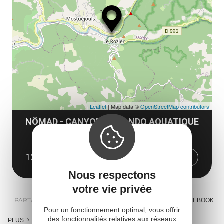
ou
le
et
co
tar
Leaflet
| Map data ©
OpenStreetMap contributors
NÖMAD - CANYON ET RANDO AQUATIQUE
St-Pal
12720 Mostuéjouls
Obtenir l'itinéraire
Nous respectons
votre vie privée
PARTAGER :
E-MAIL
MESSENGER
FACEBOOK
Pour un fonctionnement optimal, vous offrir
des fonctionnalités relatives aux réseaux
PLUS