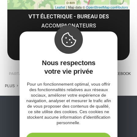
Leaflet
| Map data ©
OpenStreetMap contributors
VTT ÉLECTRIQUE - BUREAU DES
ACCOMPAGNATEURS
12150 Sévérac d'Aveyron
Obtenir l'itinéraire
Nous respectons
votre vie privée
PARTAGER :
E-MAIL
MESSENGER
FACEBOOK
Pour un fonctionnement optimal, vous offrir
PLUS
des fonctionnalités relatives aux réseaux
sociaux, améliorer votre expérience de
navigation, analyser et mesurer le trafic afin
de vous proposer des contenus de qualité,
ce site utilise des cookies. Ces cookies ne
stockent aucune information d'identification
personnelle.