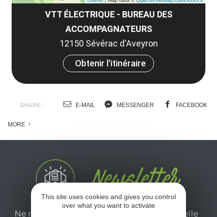
VTT ÉLECTRIQUE - BUREAU DES
ACCOMPAGNATEURS
12150 Sévérac d'Aveyron
Obtenir l'itinéraire
SHARE :
E-MAIL
MESSENGER
FACEBOOK
MORE
This site uses cookies and gives you control
over what you want to activate
Ne manquez pas notre newsletter mensuelle