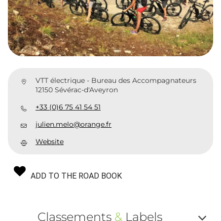
VTT électrique - Bureau des Accompagnateurs
12150 Sévérac-d'Aveyron
+33 (0)6 75 41 54 51
julien.melo@orange.fr
Website
ADD TO THE ROAD BOOK
Classements
&
Labels