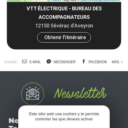
VTT ÉLECTRIQUE - BUREAU DES
ACCOMPAGNATEURS
12150 Sévérac d'Aveyron
Obtenir l'itinéraire
SHARE :
E-MAIL
MESSENGER
FACEBOOK
MÁS
Este sitio web usa cookies y te permite
No se pierda nuestro
Newsletter
controlar las que deseas activar
mensual newsletter y