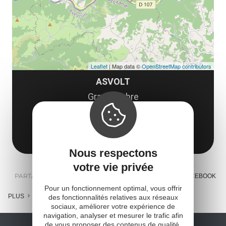
Leaflet
| Map data ©
OpenStreetMap contributors
ASVOLT
Grand-Vabre
12320 Conques-en-Rouergue
Obtenir l'itinéraire
Nous respectons
votre vie privée
PARTAGER :
E-MAIL
MESSENGER
FACEBOOK
Pour un fonctionnement optimal, vous offrir
PLUS
des fonctionnalités relatives aux réseaux
sociaux, améliorer votre expérience de
navigation, analyser et mesurer le trafic afin
de vous proposer des contenus de qualité,