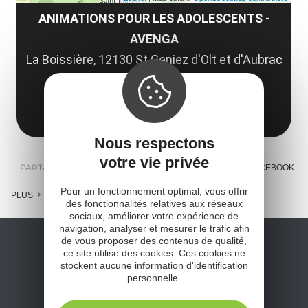
ANIMATIONS POUR LES ADOLESCENTS -
AVENGA
La Boissière, 12130 St Geniez d'Olt et d'Aubrac
12130 Saint-Geniez-d'Olt-et-d'Aubrac
Obtenir l'itinéraire
Nous respectons
votre vie privée
PARTAGER :
E-MAIL
MESSENGER
FACEBOOK
Pour un fonctionnement optimal, vous offrir
PLUS
des fonctionnalités relatives aux réseaux
sociaux, améliorer votre expérience de
navigation, analyser et mesurer le trafic afin
de vous proposer des contenus de qualité,
ce site utilise des cookies. Ces cookies ne
stockent aucune information d'identification
personnelle.