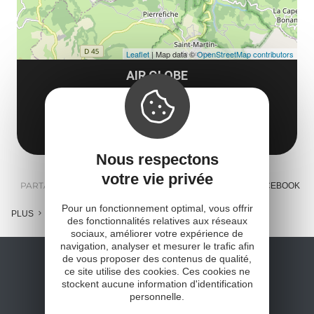
Leaflet
| Map data ©
OpenStreetMap contributors
AIR GLOBE
12130 Sainte-Eulalie-d'Olt
Obtenir l'itinéraire
Nous respectons
votre vie privée
PARTAGER :
E-MAIL
MESSENGER
FACEBOOK
Pour un fonctionnement optimal, vous offrir
PLUS
des fonctionnalités relatives aux réseaux
sociaux, améliorer votre expérience de
navigation, analyser et mesurer le trafic afin
de vous proposer des contenus de qualité,
ce site utilise des cookies. Ces cookies ne
stockent aucune information d'identification
personnelle.