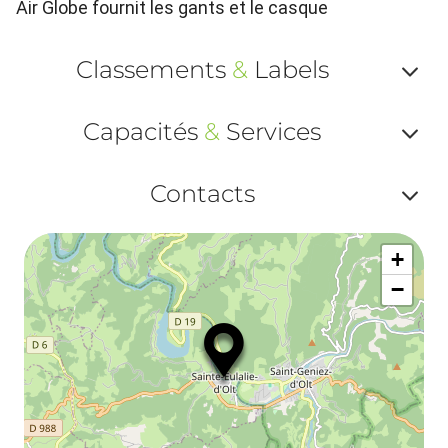
Air Globe fournit les gants et le casque
Classements
&
Labels
Af
Capacités
&
Services
ou
Af
ma
Contacts
ou
le
Af
ma
la
+
ou
le
−
ma
la
le
co