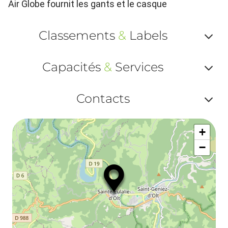
Air Globe fournit les gants et le casque
Classements
&
Labels
Af
Capacités
&
Services
ou
Af
ma
Contacts
ou
le
Af
ma
la
+
ou
le
−
ma
la
le
co