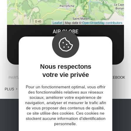
Leaflet
| Map data ©
OpenStreetMap contributors
AIR GLOBE
12130 Sainte-Eulalie-d'Olt
Obtenir l'itinéraire
Nous respectons
votre vie privée
PARTAGER :
E-MAIL
MESSENGER
FACEBOOK
Pour un fonctionnement optimal, vous offrir
PLUS
des fonctionnalités relatives aux réseaux
sociaux, améliorer votre expérience de
navigation, analyser et mesurer le trafic afin
de vous proposer des contenus de qualité,
ce site utilise des cookies. Ces cookies ne
stockent aucune information d'identification
personnelle.