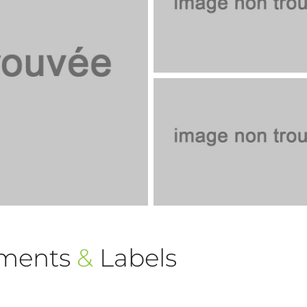
ements
&
Labels