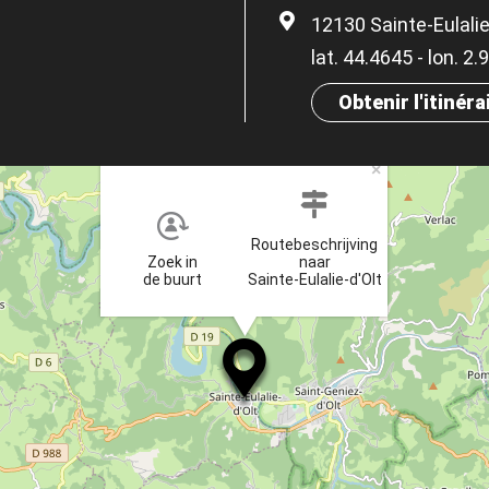
12130 Sainte-Eulalie
lat. 44.4645 - lon. 2
Obtenir l'itinéra
×
Routebeschrijving
Zoek in
naar
de buurt
Sainte-Eulalie-d'Olt