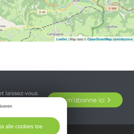
| Map data ©
Leaflet
OpenStreetMap contributors
t laissez-vous
Je m'abonne ici
our en Aveyron.
tiveren
ta alle cookies toe