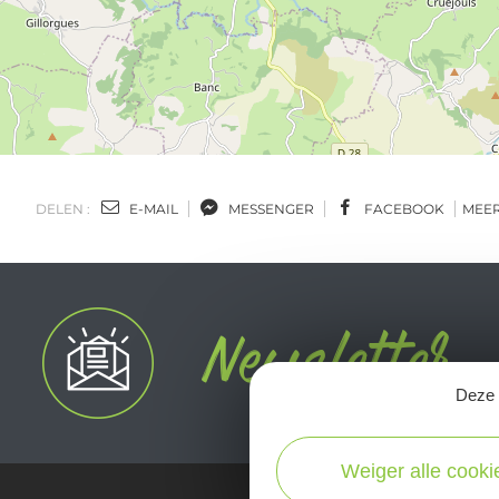
DELEN :
E-MAIL
MESSENGER
FACEBOOK
MEE
Deze s
Weiger alle cooki