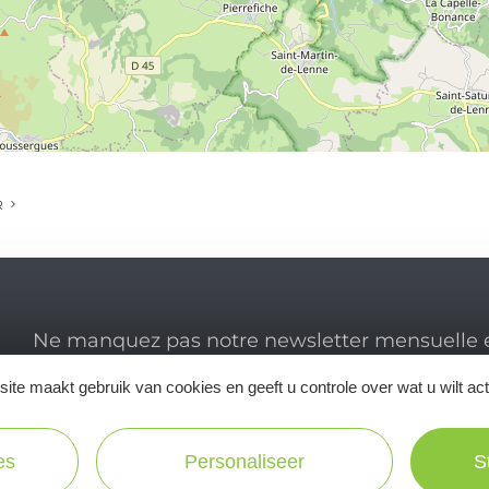
R
Ne manquez pas notre newsletter mensuelle e
inspirer pour profiter pleinement de votre séj
ite maakt gebruik van cookies en geeft u controle over wat u wilt ac
es
Personaliseer
S