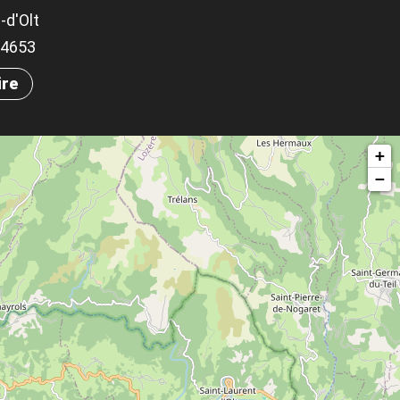
-d'Olt
.94653
ire
+
−